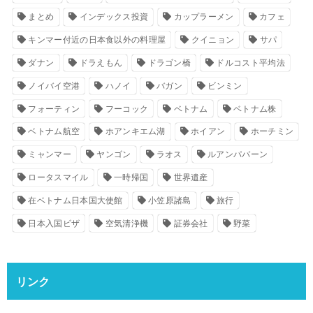
まとめ
インデックス投資
カップラーメン
カフェ
キンマー付近の日本食以外の料理屋
クイニョン
サパ
ダナン
ドラえもん
ドラゴン橋
ドルコスト平均法
ノイバイ空港
ハノイ
バガン
ビンミン
フォーティン
フーコック
ベトナム
ベトナム株
ベトナム航空
ホアンキエム湖
ホイアン
ホーチミン
ミャンマー
ヤンゴン
ラオス
ルアンパバーン
ロータスマイル
一時帰国
世界遺産
在ベトナム日本国大使館
小笠原諸島
旅行
日本入国ビザ
空気清浄機
証券会社
野菜
リンク