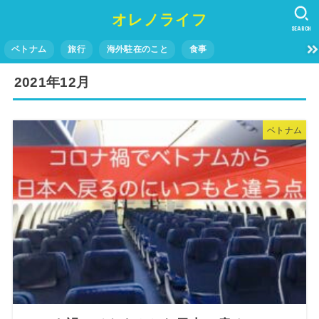
オレノライフ
SEARCH
ベトナム
旅行
海外駐在のこと
食事
2021年12月
ベトナム