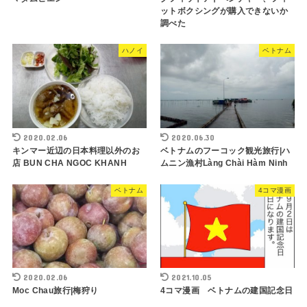
ットボクシングが購入できないか
調べた
ハノイ
ベトナム
2020.02.06
2020.06.30
キンマー近辺の日本料理以外のお
ベトナムのフーコック観光旅行|ハ
店 BUN CHA NGOC KHANH
ムニン漁村Làng Chài Hàm Ninh
ベトナム
4コマ漫画
2020.02.06
2021.10.05
Moc Chau旅行|梅狩り
4コマ漫画 ベトナムの建国記念日