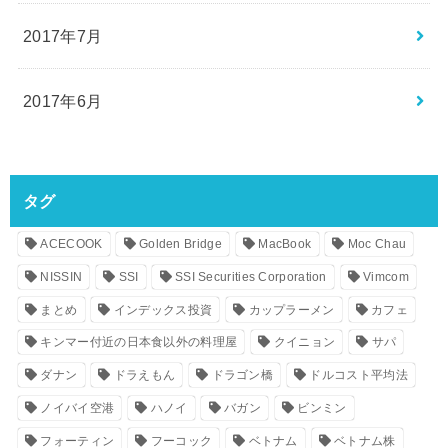
2017年7月
2017年6月
タグ
ACECOOK
Golden Bridge
MacBook
Moc Chau
NISSIN
SSI
SSI Securities Corporation
Vimcom
まとめ
インデックス投資
カップラーメン
カフェ
キンマー付近の日本食以外の料理屋
クイニョン
サパ
ダナン
ドラえもん
ドラゴン橋
ドルコスト平均法
ノイバイ空港
ハノイ
バガン
ビンミン
フォーティン
フーコック
ベトナム
ベトナム株