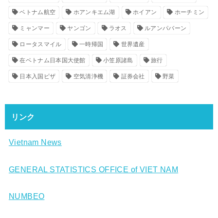
ベトナム航空
ホアンキエム湖
ホイアン
ホーチミン
ミャンマー
ヤンゴン
ラオス
ルアンパバーン
ロータスマイル
一時帰国
世界遺産
在ベトナム日本国大使館
小笠原諸島
旅行
日本入国ビザ
空気清浄機
証券会社
野菜
リンク
Vietnam News
GENERAL STATISTICS OFFICE of VIET NAM
NUMBEO