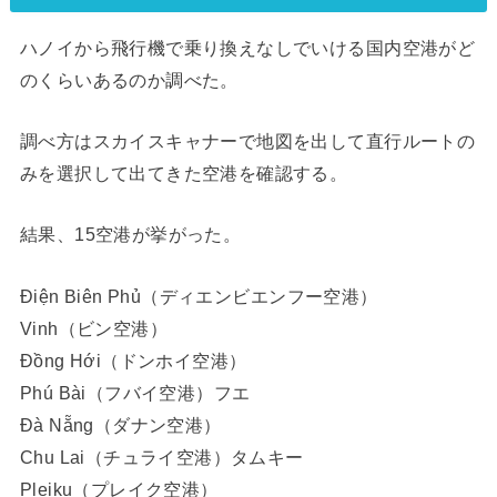
ハノイから飛行機で乗り換えなしでいける国内空港がど
のくらいあるのか調べた。
調べ方はスカイスキャナーで地図を出して直行ルートの
みを選択して出てきた空港を確認する。
結果、15空港が挙がった。
Điện Biên Phủ（ディエンビエンフー空港）
Vinh（ビン空港）
Đồng Hới（ドンホイ空港）
Phú Bài（フバイ空港）フエ
Đà Nẵng（ダナン空港）
Chu Lai（チュライ空港）タムキー
Pleiku（プレイク空港）