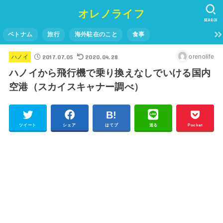
オレノライフ
SEARCH
ベトナム
旅行
海外駐在のこと
食事
2017.07.05
2020.04.28
orenolife
ハノイ
ハノイから飛行機で乗り換えなしでいける国内
空港（スカイスキャナー調べ）
ツイート
シェア
はてブ
送る
Pocket