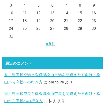
3
4
5
6
7
8
9
10
11
12
13
14
15
16
17
18
19
20
21
22
23
24
25
26
27
28
29
30
31
« 5月
最近のコメント
香川県高松空港と愛媛県松山空港を間違えた方向け・松
山から高松への行き方
に
orenolife
より
香川県高松空港と愛媛県松山空港を間違えた方向け・松
山から高松への行き方
に
林よ
より