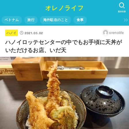
オレノライフ
SEARCH
ベトナム
旅行
海外駐在のこと
食事
2021.05.02
orenolife
ハノイ
ハノイロッテセンターの中でもお手頃に天丼が
いただけるお店、いだ天