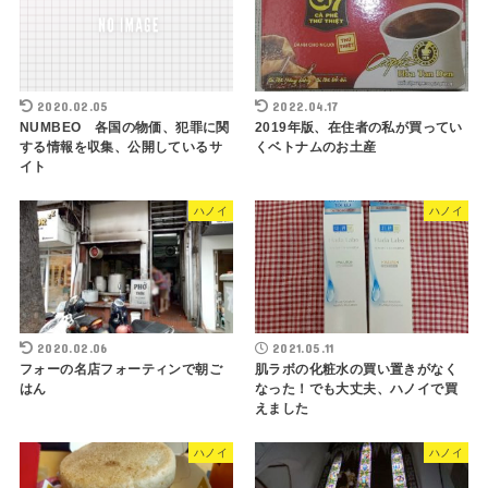
2020.02.05
2022.04.17
NUMBEO 各国の物価、犯罪に関
2019年版、在住者の私が買ってい
する情報を収集、公開しているサ
くベトナムのお土産
イト
ハノイ
ハノイ
2020.02.06
2021.05.11
フォーの名店フォーティンで朝ご
肌ラボの化粧水の買い置きがなく
はん
なった！でも大丈夫、ハノイで買
えました
ハノイ
ハノイ