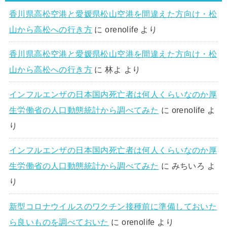
香川県高松空港と愛媛県松山空港を間違えた方向け・松
山から高松への行き方
に
orenolife
より
香川県高松空港と愛媛県松山空港を間違えた方向け・松
山から高松への行き方
に
林よ
より
インフルエンザの日本国内死亡者は何人くらいなのか厚
生労働省の人口動態統計から調べてみた
に
orenolife
よ
り
インフルエンザの日本国内死亡者は何人くらいなのか厚
生労働省の人口動態統計から調べてみた
に
みちいろ
よ
り
新型コロナウイルスのワクチン接種前に準備しておいた
ら良いものを調べておいた
に
orenolife
より