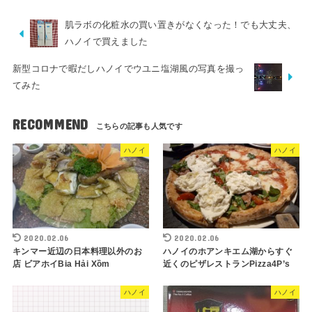
肌ラボの化粧水の買い置きがなくなった！でも大丈夫、
ハノイで買えました
新型コロナで暇だしハノイでウユニ塩湖風の写真を撮っ
てみた
RECOMMEND
ハノイ
ハノイ
2020.02.06
2020.02.06
キンマー近辺の日本料理以外のお
ハノイのホアンキエム湖からすぐ
店 ビアホイBia Hải Xồm
近くのピザレストランPizza4P’s
ハノイ
ハノイ