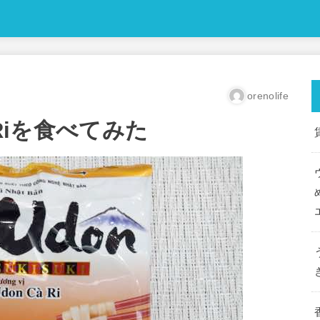
orenolife
à Riを食べてみた