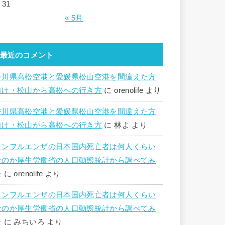
31
« 5月
最近のコメント
香川県高松空港と愛媛県松山空港を間違えた方
向け・松山から高松への行き方
に
orenolife
より
香川県高松空港と愛媛県松山空港を間違えた方
向け・松山から高松への行き方
に
林よ
より
インフルエンザの日本国内死亡者は何人くらい
なのか厚生労働省の人口動態統計から調べてみ
た
に
orenolife
より
インフルエンザの日本国内死亡者は何人くらい
なのか厚生労働省の人口動態統計から調べてみ
た
に
みちいろ
より