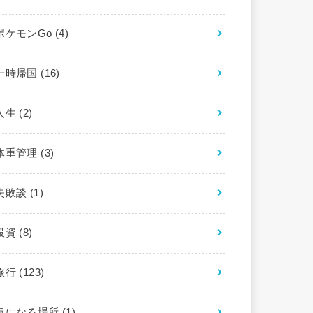
ポケモンGo
(4)
一時帰国
(16)
人生
(2)
体重管理
(3)
失敗談
(1)
投資
(8)
旅行
(123)
気になる場所
(1)