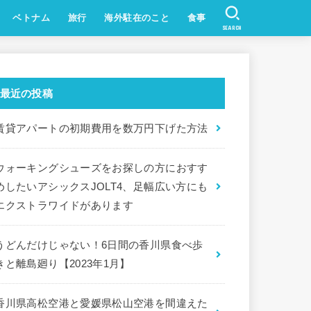
ベトナム
旅行
海外駐在のこと
食事
SEARCH
ハノイ
ホーチミン
最近の投稿
賃貸アパートの初期費用を数万円下げた方法
ウォーキングシューズをお探しの方におすす
めしたいアシックスJOLT4、足幅広い方にも
エクストラワイドがあります
うどんだけじゃない！6日間の香川県食べ歩
きと離島廻り【2023年1月】
香川県高松空港と愛媛県松山空港を間違えた