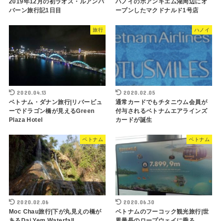
2019年12月の初ラオス・ルアンパ
ハノイのホアンキエム湖周辺にオ
バーン旅行記1日目
ープンしたマクドナルド1号店
旅行
ハノイ
2020.04.13
2020.02.05
ベトナム・ダナン旅行|リバービュ
通常カードでもチタニウム会員が
ーでドラゴン橋が見えるGreen
付与されるベトナムエアラインズ
Plaza Hotel
カードが誕生
ベトナム
ベトナム
2020.02.06
2020.06.30
Moc Chau旅行|下が丸見えの橋が
ベトナムのフーコック観光旅行|世
あるDai Yem Waterfall
界最長のロープウェイに乗る