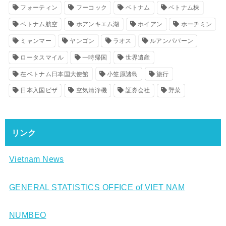
フォーティン
フーコック
ベトナム
ベトナム株
ベトナム航空
ホアンキエム湖
ホイアン
ホーチミン
ミャンマー
ヤンゴン
ラオス
ルアンパバーン
ロータスマイル
一時帰国
世界遺産
在ベトナム日本国大使館
小笠原諸島
旅行
日本入国ビザ
空気清浄機
証券会社
野菜
リンク
Vietnam News
GENERAL STATISTICS OFFICE of VIET NAM
NUMBEO