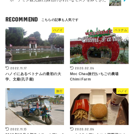
RECOMMEND
ハノイ
ベトナム
2022.11.17
2020.02.06
ハノイにあるベトナムの最初の大
Moc Chau旅行|いちごの農場
学、文廟(孔子廟)
Chimi Farm
旅行
ハノイ
2022.11.13
2020.02.06