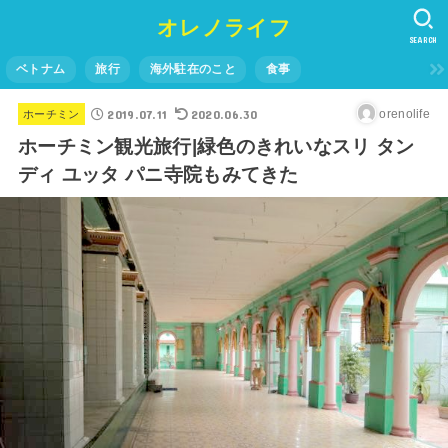
オレノライフ
SEARCH
ベトナム
旅行
海外駐在のこと
食事
2019.07.11
2020.06.30
orenolife
ホーチミン
ホーチミン観光旅行|緑色のきれいなスリ タン
ディ ユッタ パニ寺院もみてきた