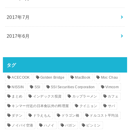
2017年7月
2017年6月
タグ
ACECOOK
Golden Bridge
MacBook
Moc Chau
NISSIN
SSI
SSI Securities Corporation
Vimcom
まとめ
インデックス投資
カップラーメン
カフェ
キンマー付近の日本食以外の料理屋
クイニョン
サパ
ダナン
ドラえもん
ドラゴン橋
ドルコスト平均法
ノイバイ空港
ハノイ
バガン
ビンミン