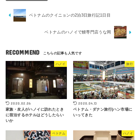
ベトナムのクイニョンの2泊3日旅行記1日目
ベトナムのハノイで鰻専門店うな岡
RECOMMEND
ハノイ
旅行
2020.02.06
2020.04.13
家族・友人がハノイに訪れたとき
ベトナム・ダナン旅行|ハン市場に
に宿泊するホテルはどうしたらい
いってきた
いか
ベトナム
ハノイ