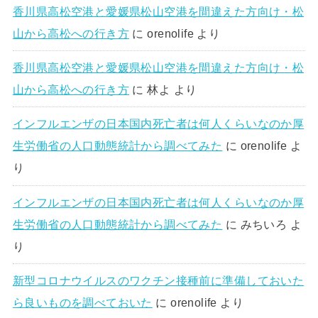
香川県高松空港と愛媛県松山空港を間違えた方向け・松
山から高松への行き方
に
orenolife
より
香川県高松空港と愛媛県松山空港を間違えた方向け・松
山から高松への行き方
に
林よ
より
インフルエンザの日本国内死亡者は何人くらいなのか厚
生労働省の人口動態統計から調べてみた
に
orenolife
よ
り
インフルエンザの日本国内死亡者は何人くらいなのか厚
生労働省の人口動態統計から調べてみた
に
みちいろ
よ
り
新型コロナウイルスのワクチン接種前に準備しておいた
ら良いものを調べておいた
に
orenolife
より