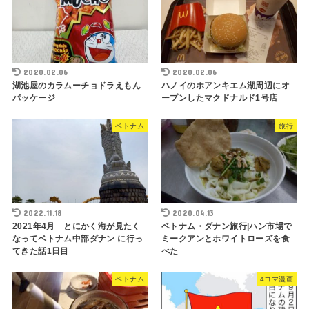
2020.02.06
2020.02.06
湖池屋のカラムーチョドラえもん
ハノイのホアンキエム湖周辺にオ
パッケージ
ープンしたマクドナルド1号店
ベトナム
旅行
2022.11.18
2020.04.13
2021年4月 とにかく海が見たく
ベトナム・ダナン旅行|ハン市場で
なってベトナム中部ダナン に行っ
ミークアンとホワイトローズを食
てきた話1日目
べた
ベトナム
4コマ漫画