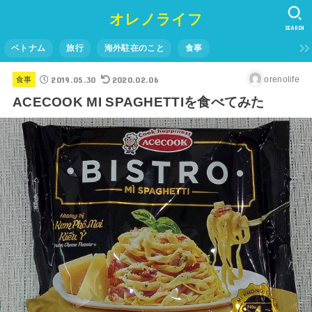
オレノライフ
SEARCH
ベトナム
旅行
海外駐在のこと
食事
2019.05.30
2020.02.06
orenolife
食事
ACECOOK MI SPAGHETTIを食べてみた