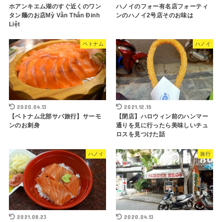
ホアンキエム湖のすぐ近くのワン
ハノイのフォー有名店フォーティ
タン麺のお店Mỳ Vằn Thắn Đinh
ンのハノイ2号店そのお味は
Liệt
ベトナム
ハノイ
2020.04.13
2021.12.15
【ベトナム北部サパ旅行】サーモ
【閉店】ハロウィン前のハンマー
ンのお刺身
通りを見に行ったら美味しいチュ
ロスを見つけた話
ハノイ
旅行
2021.08.23
2020.04.13