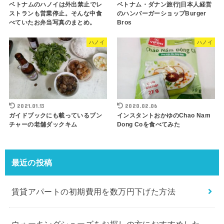
ベトナムのハノイは外出禁止でレ
ベトナム・ダナン旅行|日本人経営
ストランも営業停止。そんな中食
のハンバーガーショップBurger
べていたお弁当写真のまとめ。
Bros
ハノイ
ハノイ
2021.01.13
2020.02.06
ガイドブックにも載っているブン
インスタントおかゆのChao Nam
チャーの老舗ダックキム
Dong Coを食べてみた
最近の投稿
賃貸アパートの初期費用を数万円下げた方法
ウォーキングシューズをお探しの方におすすめした