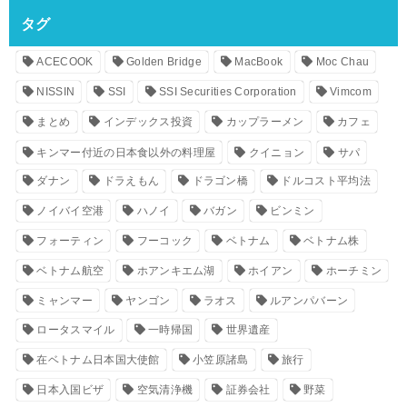
タグ
ACECOOK
Golden Bridge
MacBook
Moc Chau
NISSIN
SSI
SSI Securities Corporation
Vimcom
まとめ
インデックス投資
カップラーメン
カフェ
キンマー付近の日本食以外の料理屋
クイニョン
サパ
ダナン
ドラえもん
ドラゴン橋
ドルコスト平均法
ノイバイ空港
ハノイ
バガン
ビンミン
フォーティン
フーコック
ベトナム
ベトナム株
ベトナム航空
ホアンキエム湖
ホイアン
ホーチミン
ミャンマー
ヤンゴン
ラオス
ルアンパバーン
ロータスマイル
一時帰国
世界遺産
在ベトナム日本国大使館
小笠原諸島
旅行
日本入国ビザ
空気清浄機
証券会社
野菜