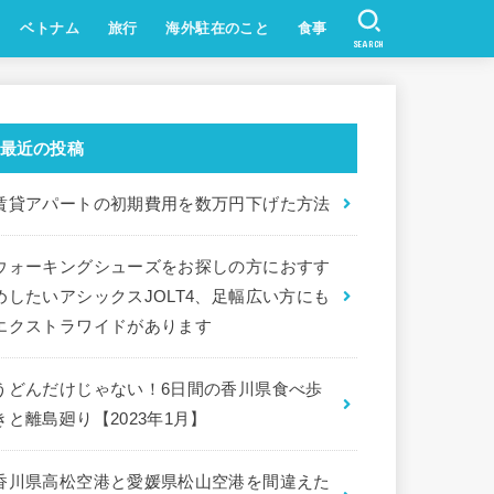
ベトナム
旅行
海外駐在のこと
食事
SEARCH
ハノイ
ホーチミン
最近の投稿
賃貸アパートの初期費用を数万円下げた方法
ウォーキングシューズをお探しの方におすす
めしたいアシックスJOLT4、足幅広い方にも
エクストラワイドがあります
うどんだけじゃない！6日間の香川県食べ歩
きと離島廻り【2023年1月】
香川県高松空港と愛媛県松山空港を間違えた